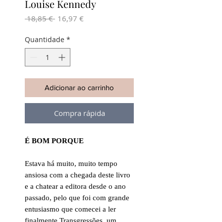
Louise Kennedy
Preço
Preço
 18,85 € 
16,97 €
normal
promocional
Quantidade
*
Adicionar ao carrinho
Compra rápida
É BOM PORQUE
Estava há muito, muito tempo
ansiosa com a chegada deste livro
e a chatear a editora desde o ano
passado, pelo que foi com grande
entusiasmo que comecei a ler
finalmente Transgressões, um