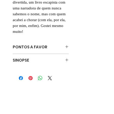
divertida, um livro escapista com
uma narradora de quem nunca
sabemos o nome, mas com quem
acabei a chorar (com ela, por ela,
por mim, enfim). Gostei mesmo
muito!
PONTOS A FAVOR
🗣️ Incentivo ao diálogo: racismo,
SINOPSE
identidade, solidão, temas sociais e
culturais
Num futuro próximo, em Londres,
⌛️ Viagem no tempo
uma funcionária pública tem a
📺 Para os amantes de Outlander
oportunidade de receber um
e A Mulher do Viajante no Tempo
salário de sonho se participar num
📚 Meio distopia / meio romance
projeto ultrassecreto: um ministério
recém-criado pelo Governo está a
reunir “expatriados” de diversas
épocas históricas para determinar