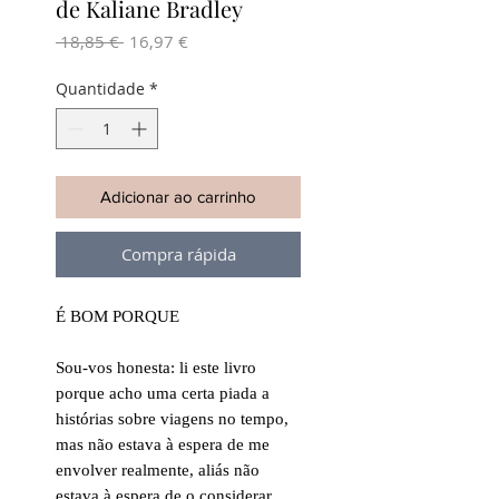
de Kaliane Bradley
Preço
Preço
 18,85 € 
16,97 €
normal
promocional
Quantidade
*
Adicionar ao carrinho
Compra rápida
É BOM PORQUE
Sou-vos honesta: li este livro
porque acho uma certa piada a
histórias sobre viagens no tempo,
mas não estava à espera de me
envolver realmente, aliás não
estava à espera de o considerar