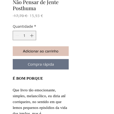
Não Pensar de Jente
Posthuma
Preço
Preço
 17,70 € 
15,93 €
normal
promocional
Quantidade
*
Adicionar ao carrinho
Compra rápida
É BOM PORQUE
Que livro tão emocionante,
simples, melancólico, eu diria até
corriqueiro, no sentido em que
lemos pequenos episódios da vida
dos irmãos, mas é