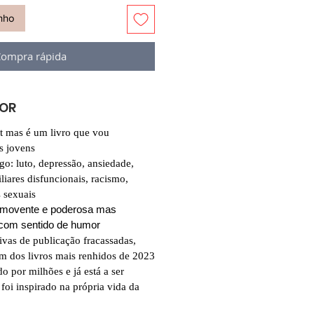
inho
ompra rápida
VOR
t mas é um livro que vou
s jovens
ogo: luto, depressão, ansiedade,
iliares disfuncionais, racismo,
 sexuais
comovente e poderosa mas
com sentido de humor
ivas de publicação fracassadas,
um dos livros mais renhidos de 2023
do por milhões e já está a ser
 foi inspirado na própria vida da