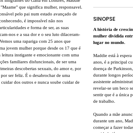
pais imigrantes do Gana em Londres, Maddie
"Maame" que significa mulher, responsavel.
ponsável pelo pai num estado avançado de
SINOPSE
conhecendo, é impossível não nos
rticularidades e forma de ser, as suas
A história de cresc
cam-nos e a sua dor e o seu luto dilaceram-
mulher dividida ent
a. Vemos uma rapariga com 25 anos que
lugar no mundo.
uma jovem mulher porque desde os 17 que é
 leitura instigante e emocionante com uma
Maddie está à espera
ações familiares disfuncionais, de ser uma
anos, é a principal c
doença de Parkinson,
rimeiras descobertas sexuais, do amor e, por
durante longos perí
 por ser feliz. É o desabrochar de uma
assistente administra
a cuidar dos outros e nunca soube cuidar de
revelar-se um beco s
sentir que é a única
de trabalho.
Quando a mãe anuncia
durante um ano, Madd
começar a fazer todas