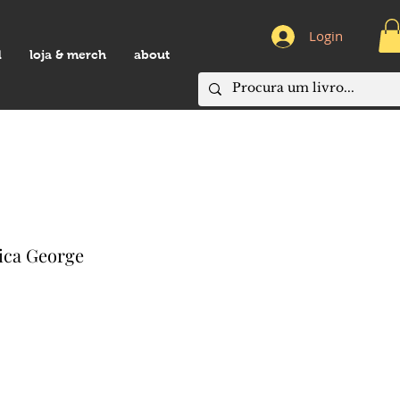
Login
d
loja & merch
about
ica George
eço
omocional