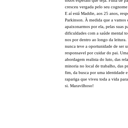
todos esperam que seja. Filha de 
cresceu vergada pelo seu cognome 
E aí está Maddie, aos 25 anos, res
Parkinson. À medida que a vamos 
apaixonarmos por ela, pelas suas pa
dificuldades com a saúde mental to
nos por dentro ao longo da leitur
nunca teve a oportunidade de ser 
responsavel por cuidar do pai. Uma
abordagem realista do luto, das rel
minoria no local de trabalho, das p
fim, da busca por uma identidade e
rapariga que viveu toda a vida par
si. Maravilhoso!