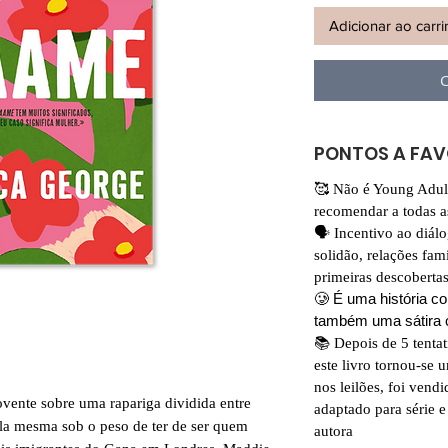
Adicionar ao carr
C
PONTOS A FA
🥰 Não é Young Adul
recomendar a todas a
🗣️ Incentivo ao diál
solidão, relações fam
primeiras descobertas
🥲 É uma história 
também uma sátira 
📚 Depois de 5 tentat
este livro tornou-se 
nos leilões, foi vendi
vente sobre uma rapariga dividida entre
adaptado para série e
ela mesma sob o peso de ter de ser quem
autora