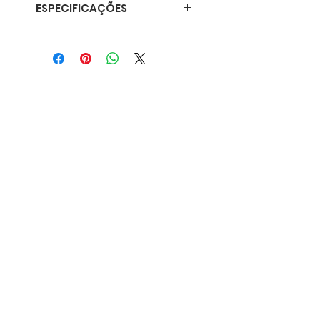
ESPECIFICAÇÕES
Formato A5;
Capa dura feita de pasta de
papel reciclado;
Impressão da capa a cores em
papel eco-label;
Elástico;
Folhas interiores em papel
produzido em Portugal com
certificação FSC;
Papel premium de 120g;
Feita à mão em Portugal.