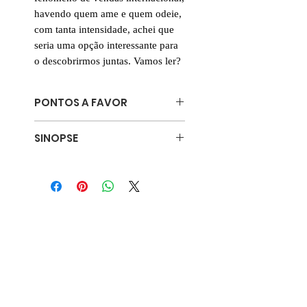
havendo quem ame e quem odeie,
com tanta intensidade, achei que
seria uma opção interessante para
o descobrirmos juntas. Vamos ler?
PONTOS A FAVOR
🗣️ Incentivo ao diálogo: queremos
SINOPSE
mesmo voltar à forma como
vivíamos em 1800?
«Divertido e provocador, este livro
⌛️ Saltos temporais entre o
vai estar nas bocas do
passado e o presente
mundo.»
THE INDEPENDENT
😅 Tradição, fama, fé e a grande
A escrita de Caro agarrou-me
encenação da condição feminina.
pelo pescoço e não me
📚 Fenómeno de vendas
largou.»
ANNE HATHAWAY
internacional
Natalie Heller Mills é uma mulher
americana tradicional: uma esposa
e mãe deslumbrante que vende um