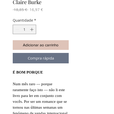
Claire Burke
Preço
Preço
 18,85 € 
16,97 €
normal
promocional
Quantidade
*
Adicionar ao carrinho
Compra rápida
É BOM PORQUE
Num mês raro — porque
raramente faço isto — não li este
livro para ler em conjunto com
vocês. Por ser um romance que se
tornou nas últimas semanas um
fenómeno de vendas internacional,