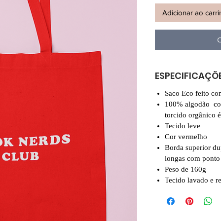
Adicionar ao carr
C
ESPECIFICAÇÕ
Saco Eco feito co
100% algodão c
torcido orgânico 
Tecido leve
Cor vermelho
Borda superior dup
longas com ponto
Peso de 160g
Tecido lavado e r