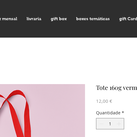
x mensal
livraria
gift box
boxes temáticas
gift Car
Tote 160g ver
Preço
12,00 €
Quantidade
*