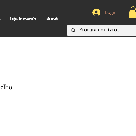
Login
d
loja & merch
about
melho