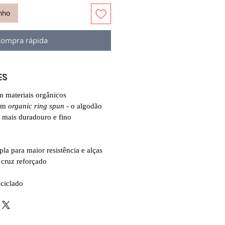
inho
ompra rápida
ES
m materiais orgânicos
om
organic ring spun
- o algodão
é mais duradouro e fino
la para maior resistência e alças
 cruz reforçado
eciclado