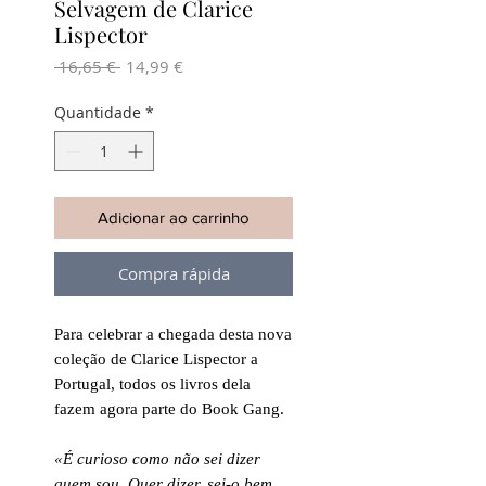
Selvagem de Clarice
Lispector
Preço
Preço
 16,65 € 
14,99 €
normal
promocional
Quantidade
*
Adicionar ao carrinho
Compra rápida
Para celebrar a chegada desta nova
coleção de Clarice Lispector a
Portugal, todos os livros dela
fazem agora parte do Book Gang.
«É curioso como não sei dizer
quem sou. Quer dizer, sei-o bem,