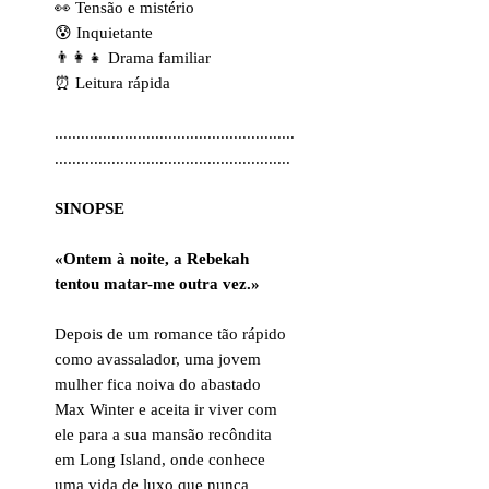
👀 Tensão e mistério
😰 Inquietante
👨‍👩‍👧 Drama familiar
⏰ Leitura rápida
.......................................................
......................................................
SINOPSE
«Ontem à noite, a Rebekah
tentou matar-me outra vez.»
Depois de um romance tão rápido
como avassalador, uma jovem
mulher fica noiva do abastado
Max Winter e aceita ir viver com
ele para a sua mansão recôndita
em Long Island, onde conhece
uma vida de luxo que nunca