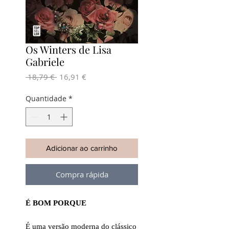
Os Winters de Lisa
Gabriele
Preço
Preço
 18,79 € 
16,91 €
normal
promocional
Quantidade
*
Adicionar ao carrinho
Compra rápida
É BOM PORQUE
É uma versão moderna do clássico