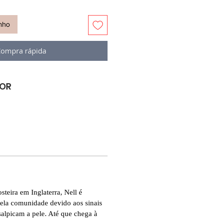
inho
ompra rápida
VOR
teira em Inglaterra, Nell é
ela comunidade devido aos sinais
salpicam a pele. Até que chega à