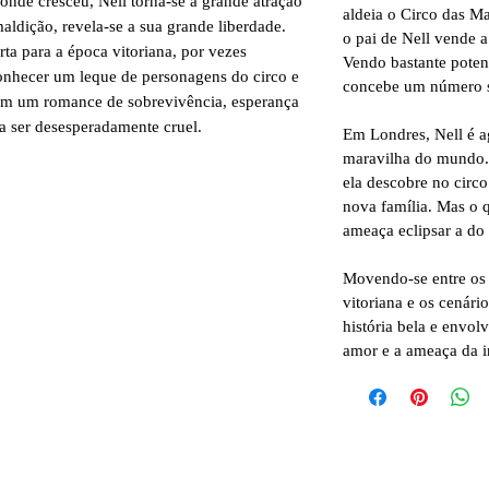
a onde cresceu, Nell torna-se a grande atração
aldeia o Circo das Ma
aldição, revela-se a sua grande liberdade.
o pai de Nell vende a 
rta para a época vitoriana, por vezes
Vendo bastante potenc
conhecer um leque de personagens do circo e
concebe um número s
ém um romance de sobrevivência, esperança
 ser desesperadamente cruel.
Em Londres, Nell é a
maravilha do mundo.
ela descobre no circ
nova família. Mas o 
ameaça eclipsar a do
Movendo-se entre os 
vitoriana e os cenári
história bela e envol
amor e a ameaça da in