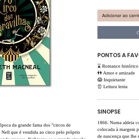
Adicionar ao carr
C
PONTOS A FA
⌛️ Romance histórico
👭 Amor e amizade
😱 Inquietante
⏰ Leitura lenta
SINOPSE
1866. Numa aldeia cos
 época da grande fama dos "circos de
colocada à margem p
e Nell que é vendida ao circo pelo próprio
de nascença que lhe 