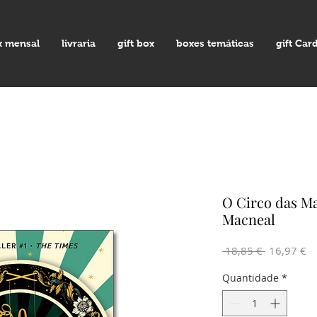
x mensal
livraria
gift box
boxes temáticas
gift Car
O Circo das Ma
Macneal
Preço
Pr
 18,85 € 
16,97 €
normal
pr
Quantidade
*