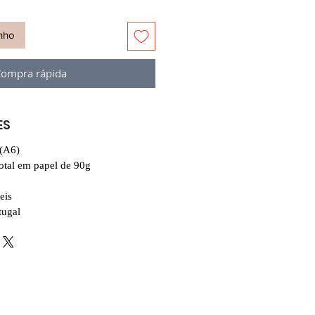
inho
ompra rápida
ES
(A6)
otal em papel de 90g
eis
tugal