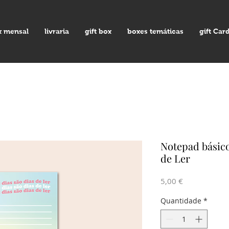
x mensal
livraria
gift box
boxes temáticas
gift Car
Notepad básico
de Ler
Preço
5,00 €
Quantidade
*