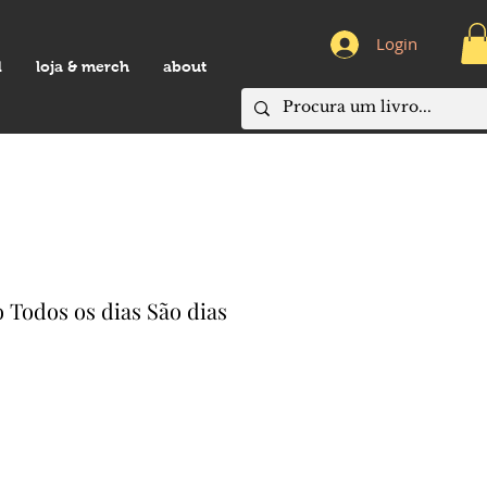
Login
d
loja & merch
about
 Todos os dias São dias