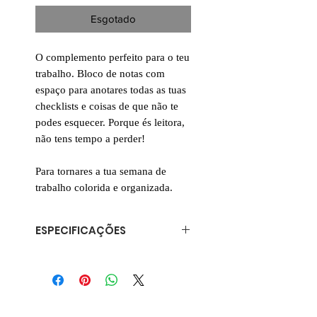
Esgotado
O complemento perfeito para o teu
trabalho. Bloco de notas com
espaço para anotares todas as tuas
checklists e coisas de que não te
podes esquecer. Porque és leitora,
não tens tempo a perder!
Para tornares a tua semana de
trabalho colorida e organizada.
ESPECIFICAÇÕES
Tamanho 11 x 15 (A6)
Impresso em cor total em papel
de 90g
Colado no topo