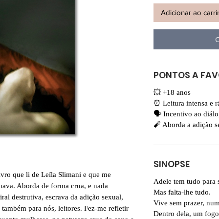
Adicionar ao carr
C
PONTOS A FA
💥 +18 anos
⏰ Leitura intensa e r
🗣 Incentivo ao diál
🧨 Aborda a adição s
SINOPSE
vro que li de Leïla Slimani e que me
Adele tem tudo para s
nava. Aborda de forma crua, e nada
Mas falta-lhe tudo.
l destrutiva, escrava da adição sexual,
Vive sem prazer, num
também para nós, leitores. Fez-me refletir
Dentro dela, um fog