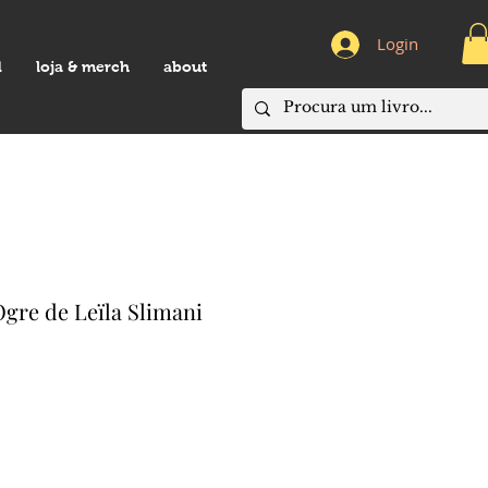
Login
d
loja & merch
about
gre de Leïla Slimani
eço
omocional