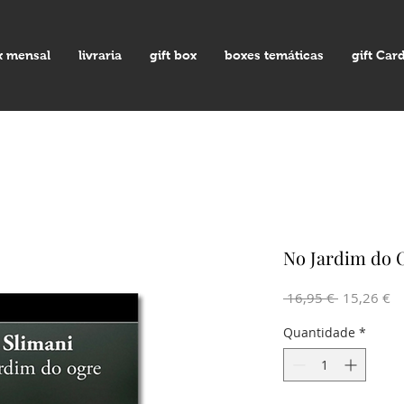
x mensal
livraria
gift box
boxes temáticas
gift Car
No Jardim do O
Preço
Pr
 16,95 € 
15,26 €
normal
pr
Quantidade
*