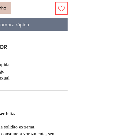
inho
ompra rápida
VOR
ápida
ogo
exual
er feliz.
a solidão extrema.
o consome-a vorazmente, sem