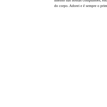
imenso nas nossas compulsões, enq
do corpo. Adorei e é sempre o prim