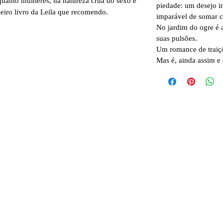
uanto mulheres, na natureza crua do sexo e
piedade: um desejo i
eiro livro da Leila que recomendo.
imparável de somar c
No jardim do ogre é 
suas pulsões.
Um romance de traiçõ
Mas é, ainda assim e