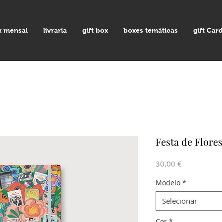
x mensal
livraria
gift box
boxes temáticas
gift Car
Festa de Flore
Preço
30,00 €
Modelo
*
Selecionar
Cor
*