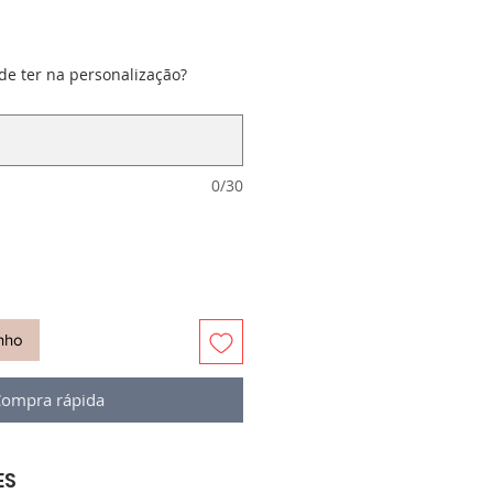
de ter na personalização?
0/30
inho
ompra rápida
ES