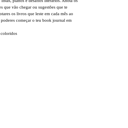
istas, planos e desafios literários. Anota os
es que vão chegar ou sugestões que te
otares os livros que leste em cada mês ao
 poderes começar o teu book journal em
coloridos