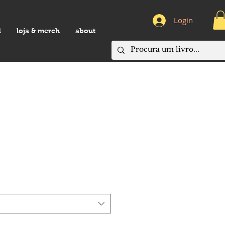
Login
d
loja & merch
about
s