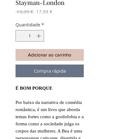
Stayman-London
Preço
Preço
 19,99 € 
17,99 €
normal
promocional
Quantidade
*
Adicionar ao carrinho
Compra rápida
É BOM PORQUE
Por baixo da narrativa de comédia
romântica, é um livro que aborda
temas fortes como a gordofobia e a
forma como a sociedade julga os
corpos das mulheres. A Bea é uma
personagem cativante, divertida e