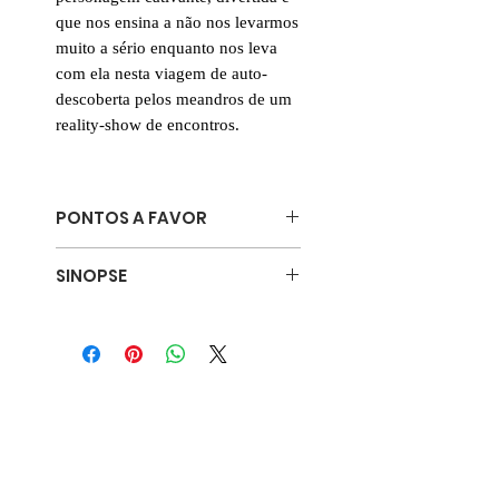
que nos ensina a não nos levarmos
muito a sério enquanto nos leva
com ela nesta viagem de auto-
descoberta pelos meandros de um
reality-show de encontros.
PONTOS A FAVOR
✊🏽 Feminista e imagem corporal
SINOPSE
😍 Comédia romântica
⏰ Leitura rápida
Ela está determinada a mudar a
💛Amor e amizade
forma como o mundo a vê. E a
não se apaixonar…
Bea Shumacher é uma conhecida
blogger de moda XL com um
estilo invejável, uma carreira bem-
sucedida e uma queda por reality