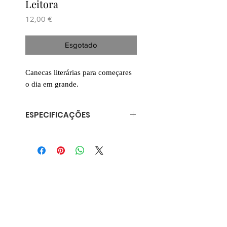
Leitora
Preço
12,00 €
Esgotado
Canecas literárias para começares
o dia em grande.
ESPECIFICAÇÕES
Caneca de 325 ml
Cerâmica
Pode ser usada em lava-louças
e micro-ondas