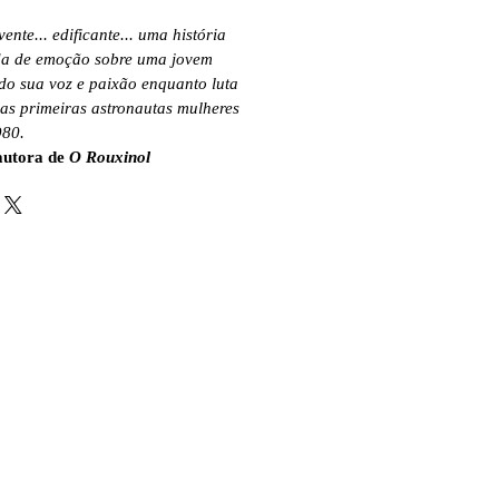
nte... edificante... uma história
da de emoção sobre uma jovem
o sua voz e paixão enquanto luta
as primeiras astronautas mulheres
980.
autora de
O Rouxinol