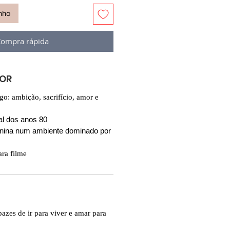
inho
ompra rápida
VOR
ogo: ambição, sacrifício, amor e
al dos anos 80
inina num ambiente dominado por
ara filme
azes de ir para viver e amar para
?