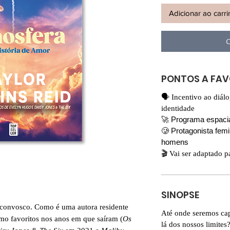
Adicionar ao carr
C
PONTOS A FA
🗣️ Incentivo ao diál
identidade
🚀 Programa espaci
🥲 Protagonista fem
homens
🎬 Vai ser adaptado p
SINOPSE
r convosco. Como é uma autora residente
Até onde seremos cap
mo favoritos nos anos em que saíram (
Os
lá dos nossos limites