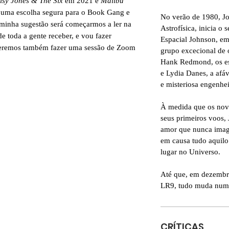
isy Jones & The Six
em 2021 e
Malibu
 uma escolha segura para o Book Gang e
No verão de 1980, J
 minha sugestão será começarmos a ler na
Astrofísica, inicia o 
 toda a gente receber, e vou fazer
Espacial Johnson, e
oderemos também fazer uma sessão de Zoom
grupo excecional de o
Hank Redmond, os esp
e Lydia Danes, a afá
e misteriosa engenhe
À medida que os novo
seus primeiros voos,
amor que nunca imagi
em causa tudo aquilo
lugar no Universo.
Até que, em dezembr
LR9, tudo muda numa
CRÍTICAS