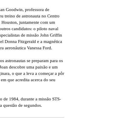
oan Goodwin, professora de
seu treino de astronauta no Centro
m Houston, juntamente com um
utros candidatos: o piloto naval
ecialistas de missão John Griffin
vel Donna Fitzgerald e a magnética
ira aeronáutica Vanessa Ford.
s astronautas se preparam para os
 Joan descobre uma paixão e um
nara, o que a leva a começar a pôr
 em que acredita acerca do seu
o de 1984, durante a missão STS-
 questão de segundos.