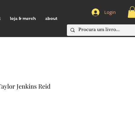
Login
d
loja & merch
about
aylor Jenkins Reid
eço
omocional