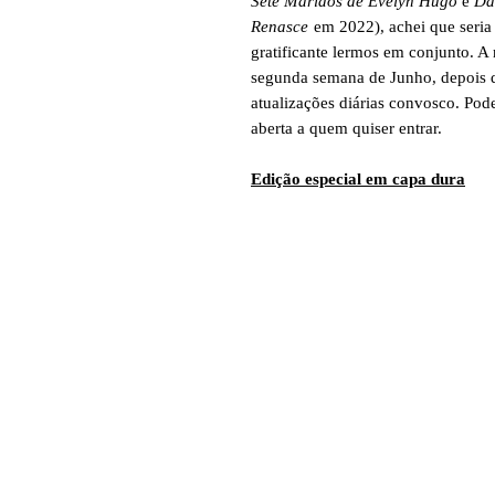
Sete Maridos de Evelyn Hugo
e
Da
Renasce
em 2022), achei que seria
gratificante lermos em conjunto. A
segunda semana de Junho, depois de
atualizações diárias convosco. P
aberta a quem quiser entrar.
Edição especial em capa dura