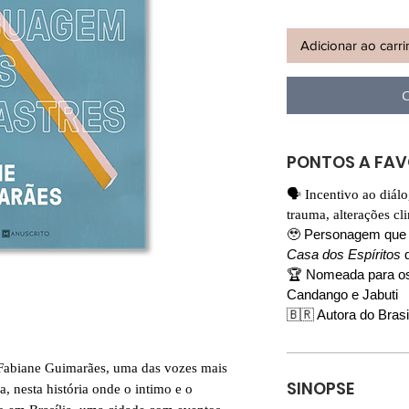
Adicionar ao carr
C
PONTOS A FA
🗣️ Incentivo ao diál
trauma, alterações cl
🥹 Personagem que 
Casa dos Espíritos
d
🏆 Nomeada para os 
Candango e Jabuti
🇧🇷 Autora do Brasi
 Fabiane Guimarães, uma das vozes mais
SINOPSE
ra, nesta história onde o intimo e o