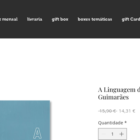
x mensal
livraria
gift box
boxes temáticas
gift Car
A Linguagem d
Guimarães
Preço
Pr
 15,90 € 
14,31 €
normal
pr
Quantidade
*