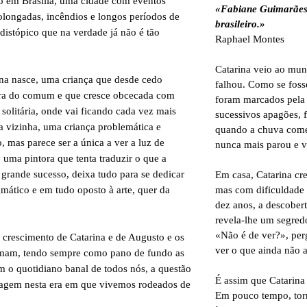
o em Brasília, uma cidade com eventos
«Fabiane Guimarães 
olongadas, incêndios e longos períodos de
brasileiro.»
 distópico que na verdade já não é tão
Raphael Montes
Catarina veio ao mu
na nasce, uma criança que desde cedo
falhou. Como se foss
fora do comum e que cresce obcecada com
foram marcados pela 
 solitária, onde vai ficando cada vez mais
sucessivos apagões, 
a vizinha, uma criança problemática e
quando a chuva começ
, mas parece ser a única a ver a luz de
nunca mais parou e v
ma pintora que tenta traduzir o que a
 grande sucesso, deixa tudo para se dedicar
Em casa, Catarina cr
mas com dificuldade 
gmático e em tudo oposto à arte, quer da
dez anos, a descober
revela-lhe um segredo
«Não é de ver?», per
o crescimento de Catarina e de Augusto e os
ver o que ainda não 
tomam, tendo sempre como pano de fundo as
m o quotidiano banal de todos nós, a questão
É assim que Catarina
guagem nesta era em que vivemos rodeados de
Em pouco tempo, torn