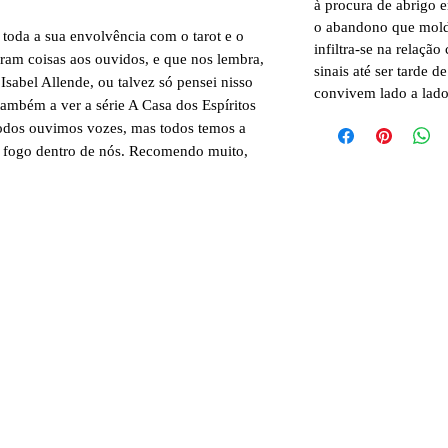
à procura de abrigo 
o abandono que mold
toda a sua envolvência com o tarot e o
infiltra-se na relaç
rram coisas aos ouvidos, e que nos lembra,
sinais até ser tarde 
Isabel Allende, ou talvez só pensei nisso
convivem lado a lado
também a ver a série A Casa dos Espíritos
odos ouvimos vozes, mas todos temos a
e fogo dentro de nós. Recomendo muito,