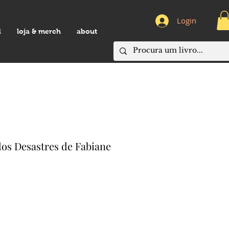
Login
d
loja & merch
about
os Desastres de Fabiane
eço
omocional