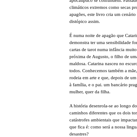
apocalíptico se confundem. Passad
climáticos extremos como secas pr
apagões, este livro cria um cenário
distópico assim.
É numa noite de apagão que Catari
demonstra ter uma sensibilidade 
cartas de tarot numa infância muito
próxima de Augusto, o filho de um
maldosa. Catarina nasceu no escuro
todos. Conhecemos também a mãe, u
rodeia em arte e que, depois de um
à família, e o pai. um bancário pra
mulher, quer da filha.
A história desenrola-se ao longo d
caminhos diferentes que os dois 
catástrofes ambientais que impacta
que fica é: como será a nossa lin
desastres?