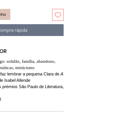
inho
ompra rápida
VOR
ogo: solidão, família, abandono,
imáticas, misticismo
faz lembrar a pequena Clara de
A
e Isabel Allende
prémios São Paulo de Literatura,
l