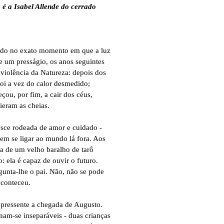
é a Isabel Allende do cerrado
ndo no exato momento em que a luz
e um presságio, os anos seguintes
violência da Natureza: depois dos
foi a vez do calor desmedido;
ou, por fim, a cair dos céus,
ieram as cheias.
esce rodeada de amor e cuidado -
em se ligar ao mundo lá fora. Aos
ta de um velho baralho de tarô
: ela é capaz de ouvir o futuro.
gunta-lhe o pai. Não, não se pode
aconteceu.
 pressente a chegada de Augusto.
am-se inseparáveis - duas crianças