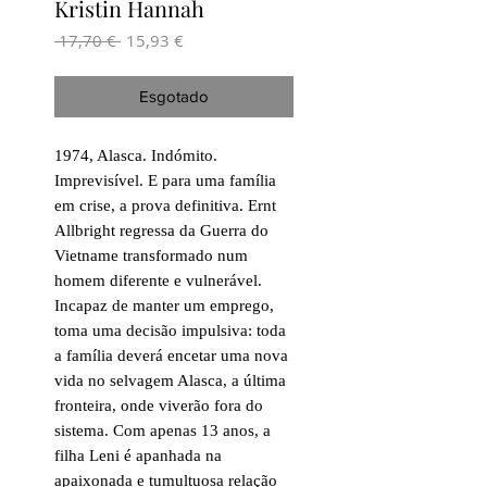
Kristin Hannah
Preço
Preço
 17,70 € 
15,93 €
normal
promocional
Esgotado
1974, Alasca. Indómito.
Imprevisível. E para uma família
em crise, a prova definitiva. Ernt
Allbright regressa da Guerra do
Vietname transformado num
homem diferente e vulnerável.
Incapaz de manter um emprego,
toma uma decisão impulsiva: toda
a família deverá encetar uma nova
vida no selvagem Alasca, a última
fronteira, onde viverão fora do
sistema. Com apenas 13 anos, a
filha Leni é apanhada na
apaixonada e tumultuosa relação