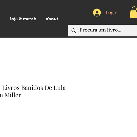
Login
d
loja & merch
about
e Livros Banidos De Lula
n Miller
eço
omocional