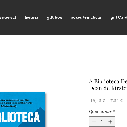
x mensal
livraria
gift box
boxes temáticas
gift Car
A Biblioteca D
Dean de Kirste
Preço
Pr
 19,45 € 
17,51 €
normal
pr
Quantidade
*