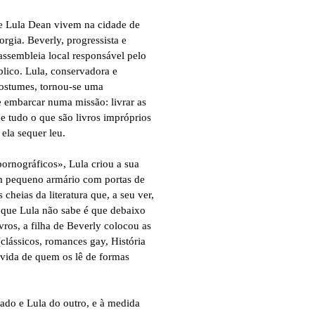
 Lula Dean vivem na cidade de
rgia. Beverly, progressista e
assembleia local responsável pelo
blico. Lula, conservadora e
ostumes, tornou-se uma
e embarcar numa missão: livrar as
de tudo o que são livros impróprios
la sequer leu.
pornográficos», Lula criou a sua
um pequeno armário com portas de
s cheias da literatura que, a seu ver,
O que Lula não sabe é que debaixo
vros, a filha de Beverly colocou as
(clássicos, romances gay, História
 vida de quem os lê de formas
do e Lula do outro, e à medida