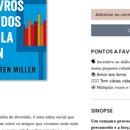
Adicionar ao carr
C
PONTOS A FA
🗣️ Incentivo ao diál
numa pequena cidade,
📚 Amor aos livros
🕵🏻‍♀️ Tem várias vi
🤩 Múltiplas vozes e 
SINOPSE
 além de divertido, é uma sátira social que
Um romance provoca
ante sobre os tempos que vivemos onde tudo
preconceito e a forç