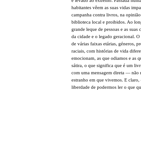
é levado ao extremo. Passada numa
habitantes vêem as suas vidas imp
campanha contra livros, na opinião 
biblioteca local e proibidos. Ao 
grande leque de pessoas e as suas 
da cidade e o legado geracional. O
de várias faixas etárias, géneros, p
raciais, com histórias de vida difer
emocionam, as que odiamos e as q
sátira, o que significa que é um li
com uma mensagem direta — não re
estranho em que vivemos. E claro, 
liberdade de podermos ler o que q