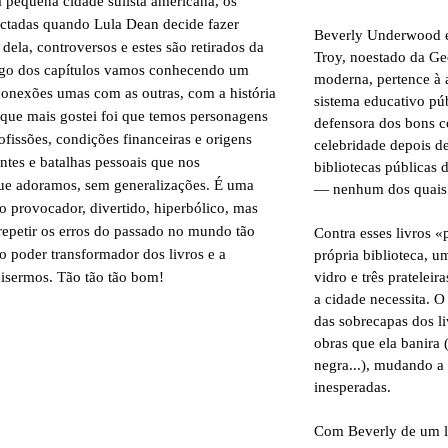
 pequena cidade sulista americana, os
actadas quando Lula Dean decide fazer
Beverly Underwood e
dela, controversos e estes são retirados da
Troy, noestado da Geo
longo dos capítulos vamos conhecendo um
moderna, pertence à 
conexões umas com as outras, com a história
sistema educativo pú
 que mais gostei foi que temos personagens
defensora dos bons c
rofissões, condições financeiras e origens
celebridade depois d
entes e batalhas pessoais que nos
bibliotecas públicas 
ue adoramos, sem generalizações. É uma
— nenhum dos quais e
vro provocador, divertido, hiperbólico, mas
petir os erros do passado no mundo tão
Contra esses livros «
o poder transformador dos livros e a
própria biblioteca, 
vidro e três prateleira
uisermos. Tão tão tão bom!
a cidade necessita. 
das sobrecapas dos li
obras que ela banira 
negra...), mudando a
inesperadas.
Com Beverly de um la