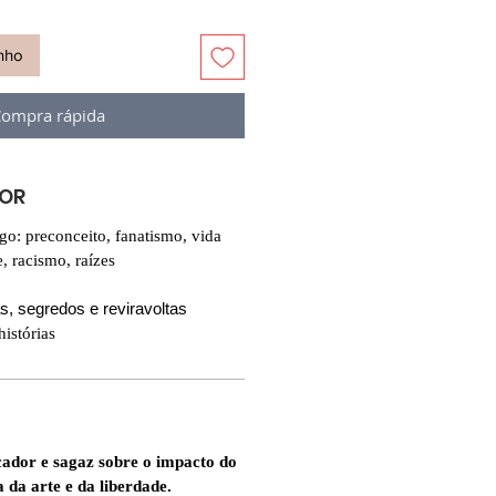
inho
ompra rápida
VOR
ogo: preconceito, fanatismo, vida
 racismo, raízes
das, segredos e reviravoltas
histórias
dor e sagaz sobre o impacto do
a da arte e da liberdade.