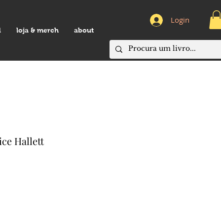
Login
d
loja & merch
about
ce Hallett
eço
omocional