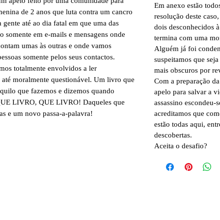
 um apelo feito por uma comunidade para
Em anexo estão todos
menina de 2 anos que luta contra um cancro
resolução deste caso
 a gente até ao dia fatal em que uma das
dois desconhecidos 
lido somente em e-mails e mensagens onde
termina com uma mort
contam umas às outras e onde vamos
Alguém já foi conden
essoas somente pelos seus contactos.
suspeitamos que seja
amos totalmente envolvidos a ler
mais obscuros por rev
a até moralmente questionável. Um livro que
Com a preparação da
aquilo que fazemos e dizemos quando
apelo para salvar a 
. QUE LIVRO, QUE LIVRO! Daqueles que
assassino escondeu-se
acreditamos que comet
as e um novo passa-a-palavra!
estão todas aqui, entr
descobertas.
Aceita o desafio?