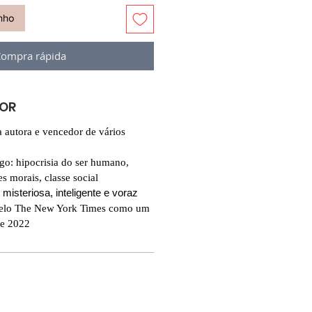
inho
ompra rápida
VOR
a autora e vencedor de vários
ogo: hipocrisia do ser humano,
s morais, classe social
 misteriosa, inteligente e voraz
pelo The New York Times como um
de 2022