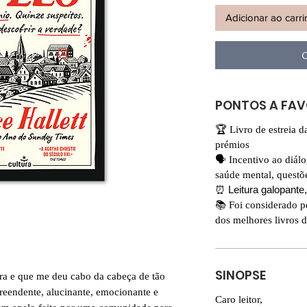
Adicionar ao carr
C
PONTOS A FA
🏆 Livro de estreia d
prémios
🗣️ Incentivo ao diál
saúde mental, questõe
⏰ Leitura galopante,
📚 Foi considerado 
dos melhores livros 
SINOPSE
ora e que me deu cabo da cabeça de tão
rpreendente, alucinante, emocionante e
Caro leitor,