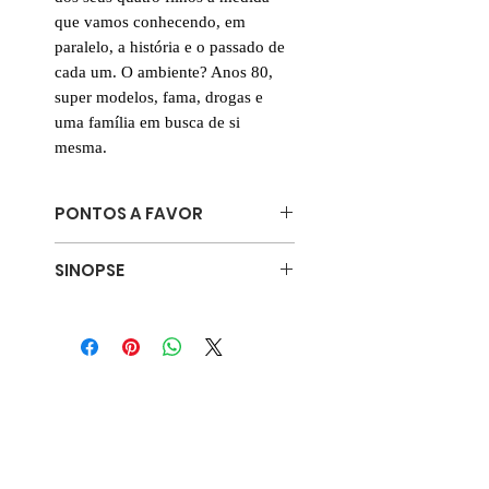
que vamos conhecendo, em
paralelo, a história e o passado de
cada um. O ambiente? Anos 80,
super modelos, fama, drogas e
uma família em busca de si
mesma.
PONTOS A FAVOR
💛 Laços famíliares
SINOPSE
👭 Multiplos pontos de vista
🗣 Outra época
Malibu, 1983. Chegou o dia da
⏰ Leitura compulsiva
festa de final de verão organizada
todos os anos por Nina Riva, e não
há ninguém que não queira estar
presente e conhecer pessoalmente
os famosos irmãos Riva: a
supermodelo Nina, o surfista Jay, o
fotógrafo Hud e a promissora Kit.