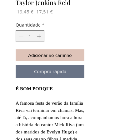
Taylor Jenkins Reid
Preço
Preço
 19,45 € 
17,51 €
normal
promocional
Quantidade
*
Adicionar ao carrinho
Compra rápida
É BOM PORQUE
A famosa festa de verão da família
Riva vai terminar em chamas. Mas,
até lá, acompanhamos hora a hora
a história do cantor Mick Riva (um
dos maridos de Evelyn Hugo) e
dos seus quatro filhos à medida