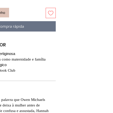
inho
ompra rápida
VOR
ertiginosa
s como maternidade e família
ógico
 Book Club
a palavra que Owen Michaels
e deixa à mulher antes de
de confusa e assustada, Hannah