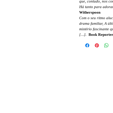
que, contudo, nos co
Há tanto para adorar
Witherspoon
Com o seu ritmo aluci
drama familiar, A últ
mistério fascinante q
[…].
Book Reporte