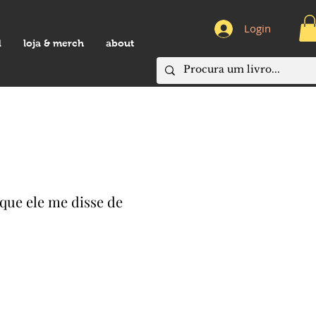
Login
d
loja & merch
about
 que ele me disse de
eço
omocional