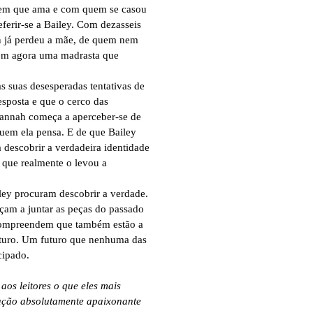
em que ama e com quem se casou
eferir-se a Bailey. Com dezasseis
n já perdeu a mãe, de quem nem
tem agora uma madrasta que
s suas desesperadas tentativas de
esposta e que o cerco das
Hannah começa a aperceber-se de
uem ela pensa. E de que Bailey
 descobrir a verdadeira identidade
 que realmente o levou a
ley procuram descobrir a verdade.
am a juntar as peças do passado
compreendem que também estão a
uturo. Um futuro que nenhuma das
cipado.
aos leitores o que eles mais
ação absolutamente apaixonante