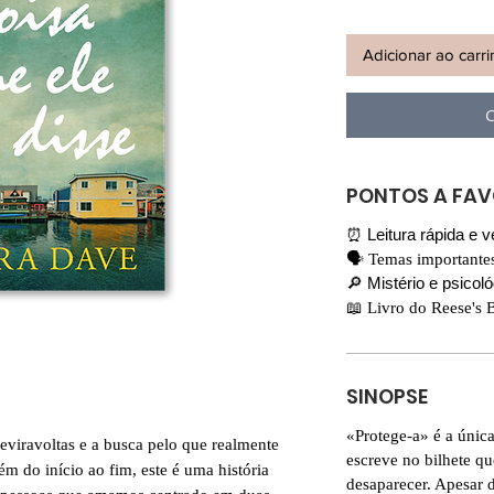
Adicionar ao carr
C
PONTOS A FA
⏰ Leitura rápida e v
🗣 Temas importante
🔎 Mistério e psicol
📖 Livro do Reese's
SINOPSE
«Protege-a» é a únic
eviravoltas e a busca pelo que realmente
escreve no bilhete qu
m do início ao fim, este é uma história
desaparecer. Apesar 