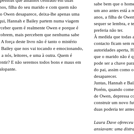
s pessoas que amamos centrado em duas
sabe bem que o hom
nos, filha do seu marido e com quem não
um ano antes está a r
do Owen desaparece, deixa-lhe apenas uma
anos, a filha de Owe
daqui, Hannah e Bailey partem numa viagem
sequer se lembra, e 
perceber quem é realmente Owen e porque é
preferia não ter.
scobrem, mais percebem que nenhuma sabe
À medida que todas a
A força deste livro não é tanto o mistério
contacto ficam sem r
e Bailey que nos vai tocando e emocionando,
autoridades aperta, 
 a nós, leitores, e uma à outra. Quem é
que o marido não é q
tir? E não seremos todos bons e maus em
pode ser a chave para
alopante.
do pai, assim como o
desaparecer.
Juntas, Hannah e Bai
Porém, quando começ
de Owen, depressa 
construir um novo f
duas poderia ter ante
Laura Dave ofereceu 
ansiavam: uma distr