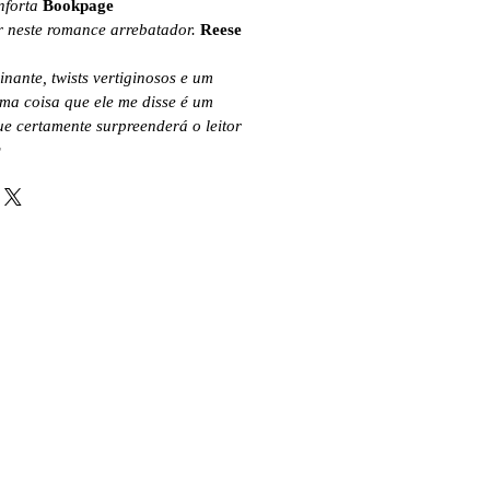
nforta
Bookpage
 neste romance arrebatador.
Reese
nante, twists vertiginosos e um
ima coisa que ele me disse é um
ue certamente surpreenderá o leitor
r