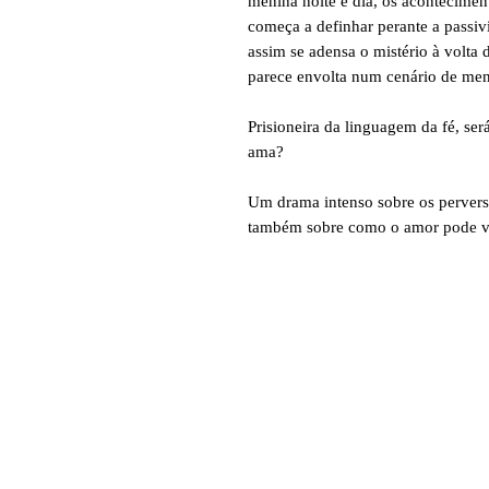
menina noite e dia, os acontecime
começa a definhar perante a passiv
assim se adensa o mistério à volta 
parece envolta num cenário de ment
Prisioneira da linguagem da fé, ser
ama?
Um drama intenso sobre os perver
também sobre como o amor pode ve