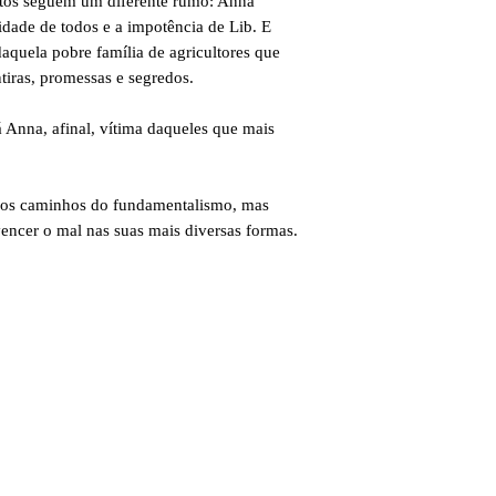
ntos seguem um diferente rumo: Anna
idade de todos e a impotência de Lib. E
daquela pobre família de agricultores que
iras, promessas e segredos.
á Anna, afinal, vítima daqueles que mais
sos caminhos do fundamentalismo, mas
ncer o mal nas suas mais diversas formas.