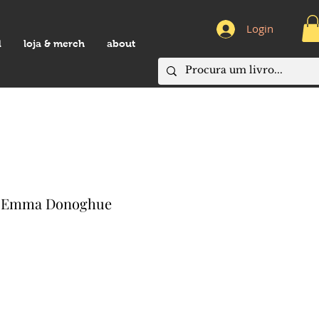
Login
d
loja & merch
about
de Emma Donoghue
eço
omocional