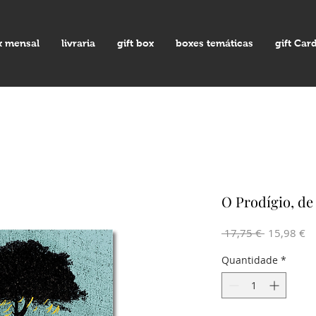
x mensal
livraria
gift box
boxes temáticas
gift Car
O Prodígio, 
Preço
Pr
 17,75 € 
15,98 €
normal
pr
Quantidade
*